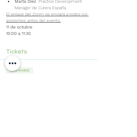
Marta Díez 
 Practice Development 
Manager de Cutera España
El enlace del Zoom se enviará a todos los 
asistentes antes del evento.
11 de octubre 
10:00 a 11:30
Tickets
Sale ended
Ticket type
Entradas
Price
£0.00
Share This Event