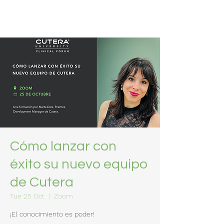
Cómo lanzar con
éxito su nuevo equipo
de Cutera
Tue 25 Oct
  |  
Zoom
¡El conocimiento es poder!